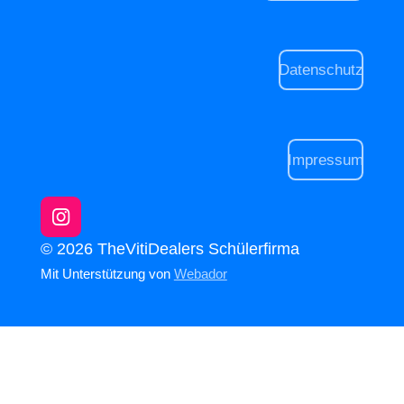
Datenschutz
Impressum
I
n
© 2026 TheVitiDealers Schülerfirma
s
Mit Unterstützung von
Webador
t
a
g
r
a
m